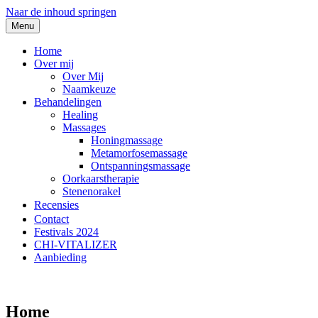
Naar de inhoud springen
Menu
Home
Over mij
Over Mij
Naamkeuze
Behandelingen
Healing
Massages
Honingmassage
Metamorfosemassage
Ontspanningsmassage
Oorkaarstherapie
Stenenorakel
Recensies
Contact
Festivals 2024
CHI-VITALIZER
Aanbieding
Praktijk Paarse Lotus
Home